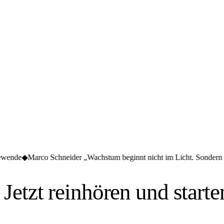
Neu
chneider „Wachstum beginnt nicht im Licht. Sondern dort, wo es weh 
42
Episoden
Jetzt reinhören und starte