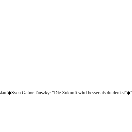
 Jánszky: "Die Zukunft wird besser als du denkst"
◆
"Der Regen von m