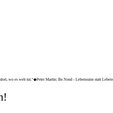
tut.“
◆
Peter Martin: Be.Yond - Lebenssinn statt Lebenslauf
◆
Sven Gabor
n!