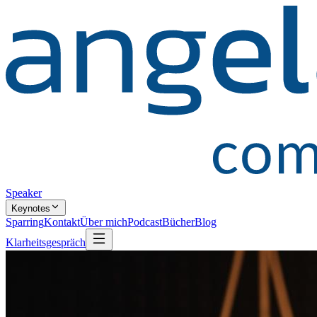
Speaker
Keynotes
Sparring
Kontakt
Über mich
Podcast
Bücher
Blog
Klarheitsgespräch