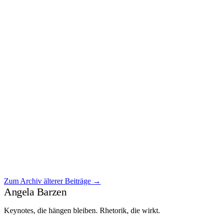
März 2026
Wer auf Sicherheit wartet, verpasst die Zukunft
Wer auf Sicherheit wartet, [ weiterlesen ]
Zum Archiv älterer Beiträge →
Weiterlesen →
Angela Barzen
Keynotes, die hängen bleiben. Rhetorik, die wirkt.