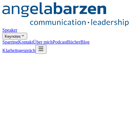
Speaker
Keynotes
Sparring
Kontakt
Über mich
Podcast
Bücher
Blog
Klarheitsgespräch