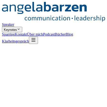
Speaker
Keynotes
Sparring
Kontakt
Über mich
Podcast
Bücher
Blog
Klarheitsgespräch