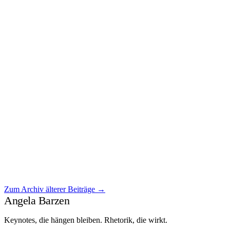
März 2026
Wer auf Sicherheit wartet, verpasst die Zukunft
Wer auf Sicherheit wartet, [ weiterlesen ]
Zum Archiv älterer Beiträge →
Weiterlesen →
Angela Barzen
Keynotes, die hängen bleiben. Rhetorik, die wirkt.