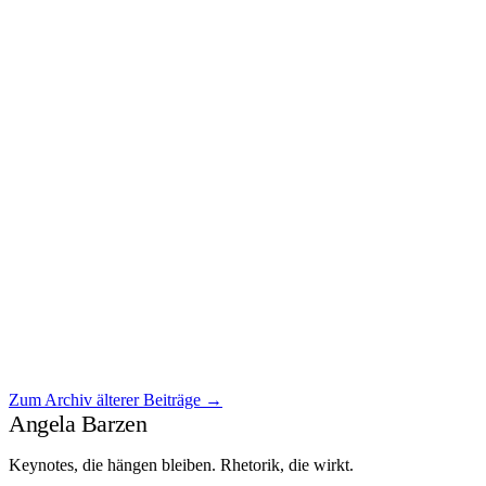
März 2026
Wer auf Sicherheit wartet, verpasst die Zukunft
Wer auf Sicherheit wartet, [ weiterlesen ]
Zum Archiv älterer Beiträge →
Weiterlesen →
Angela Barzen
Keynotes, die hängen bleiben. Rhetorik, die wirkt.