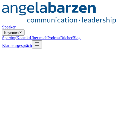
Speaker
Keynotes
Sparring
Kontakt
Über mich
Podcast
Bücher
Blog
Klarheitsgespräch