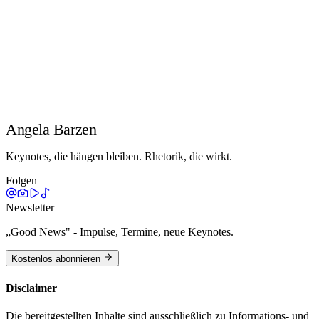
besser kennenzulernen und manchmal sogar zu erkennen, dass der
andere die besseren Argumente hat. Was wir aber beachten dürfen:
starten Sie schwierige Gespräche, wenn Sie in guter Verfassung
sind, in einer angenehmen Umgebung. Der Rahmen ist wichtig, um
den Inhalt gut und konstruktiv zu gestalten.
Mehr dazu: lesen Sie in meinem Blog den Artikel zum Thema
Positive Kommunikation
Angela Barzen
Keynotes, die hängen bleiben. Rhetorik, die wirkt.
Folgen
Newsletter
„Good News" - Impulse, Termine, neue Keynotes.
Kostenlos abonnieren
Disclaimer
Die bereitgestellten Inhalte sind ausschließlich zu Informations- und