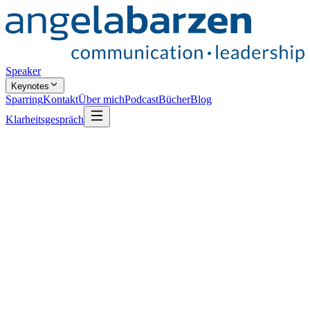
Speaker
Keynotes
Sparring
Kontakt
Über mich
Podcast
Bücher
Blog
Klarheitsgespräch