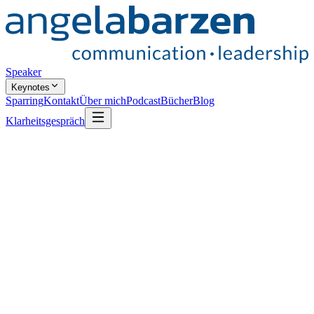
Speaker
Keynotes
Sparring
Kontakt
Über mich
Podcast
Bücher
Blog
Klarheitsgespräch