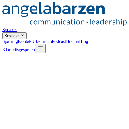
Speaker
Keynotes
Sparring
Kontakt
Über mich
Podcast
Bücher
Blog
Klarheitsgespräch