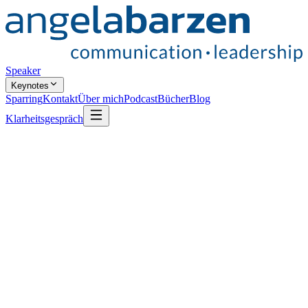
Speaker
Keynotes
Sparring
Kontakt
Über mich
Podcast
Bücher
Blog
Klarheitsgespräch