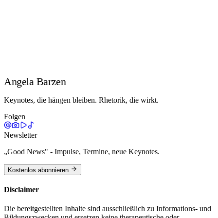
Es lohnt sich, sich mit dem Thema Werte, Wertigkeit, Wertschätzung
oder auch Selbstwert auseinanderzusetzen und damit unsere
„Leuchttürme“ zu kennen und sie mit neuem Leben zu füllen.
#Werte #Wertigkeit #Unternehmenswert #gelebtewerte #Selbstwert
#Wertschätzung #diezeitnachcorona #Motivation
#weiterentwicklung #sicherheit #Kreativität #Flexibilität
#Wettbewerbsfähigkeit #verbundenheit #Veränderung #neuewege
#ziele #Sinn
Angela Barzen
Keynotes, die hängen bleiben. Rhetorik, die wirkt.
Folgen
Newsletter
„Good News" - Impulse, Termine, neue Keynotes.
Kostenlos abonnieren
Disclaimer
Die bereitgestellten Inhalte sind ausschließlich zu Informations- und
Bildungszwecken und ersetzen keine therapeutische oder