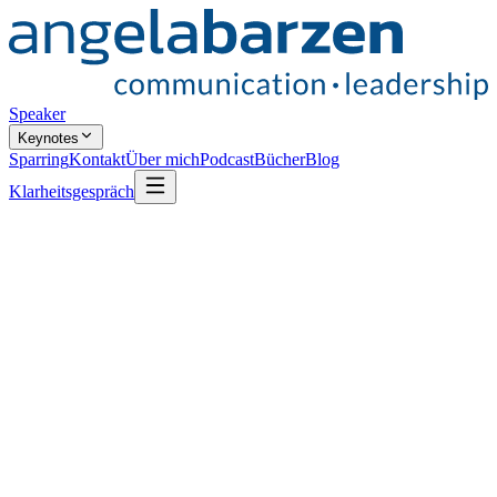
Speaker
Keynotes
Sparring
Kontakt
Über mich
Podcast
Bücher
Blog
Klarheitsgespräch