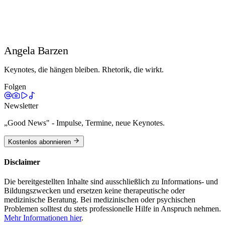
#wohlbefinden #positiveleadership #motivation #kreativität
#neuewege #mitarbeiterbindung #wohlbefinden #zufriedenheit
#sinn
@Angelabarzen @bleisuretraveller
Angela Barzen
Keynotes, die hängen bleiben. Rhetorik, die wirkt.
Folgen
Newsletter
„Good News" - Impulse, Termine, neue Keynotes.
Kostenlos abonnieren
Disclaimer
Die bereitgestellten Inhalte sind ausschließlich zu Informations- und
Bildungszwecken und ersetzen keine therapeutische oder
medizinische Beratung. Bei medizinischen oder psychischen
Problemen solltest du stets professionelle Hilfe in Anspruch nehmen.
Mehr Informationen hier
.