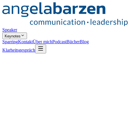
Speaker
Keynotes
Sparring
Kontakt
Über mich
Podcast
Bücher
Blog
Klarheitsgespräch