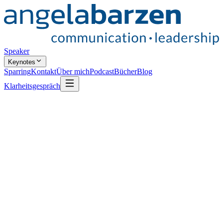
Speaker
Keynotes
Sparring
Kontakt
Über mich
Podcast
Bücher
Blog
Klarheitsgespräch